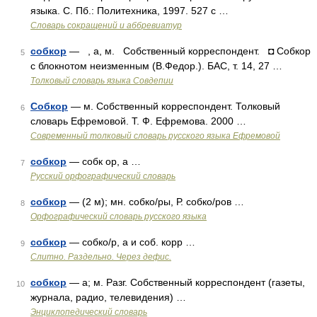
языка. С. Пб.: Политехника, 1997. 527 с …
Словарь сокращений и аббревиатур
собкор
— , а, м. Собственный корреспондент. ◘ Собкор
5
с блокнотом неизменным (В.Федор.). БАС, т. 14, 27 …
Толковый словарь языка Совдепии
Собкор
— м. Собственный корреспондент. Толковый
6
словарь Ефремовой. Т. Ф. Ефремова. 2000 …
Современный толковый словарь русского языка Ефремовой
собкор
— собк ор, а …
7
Русский орфографический словарь
собкор
— (2 м); мн. собко/ры, Р. собко/ров …
8
Орфографический словарь русского языка
собкор
— собко/р, а и соб. корр …
9
Слитно. Раздельно. Через дефис.
собкор
— а; м. Разг. Собственный корреспондент (газеты,
10
журнала, радио, телевидения) …
Энциклопедический словарь