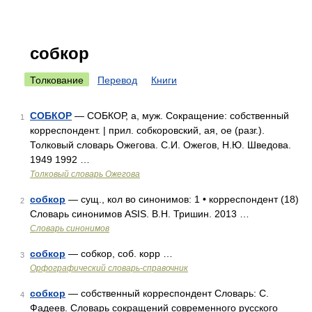
собкор
Толкование
Перевод
Книги
СОБКОР
— СОБКОР, а, муж. Сокращение: собственный
1
корреспондент. | прил. собкоровский, ая, ое (разг.).
Толковый словарь Ожегова. С.И. Ожегов, Н.Ю. Шведова.
1949 1992 …
Толковый словарь Ожегова
собкор
— сущ., кол во синонимов: 1 • корреспондент (18)
2
Словарь синонимов ASIS. В.Н. Тришин. 2013 …
Словарь синонимов
собкор
— собкор, соб. корр …
3
Орфографический словарь-справочник
собкор
— собственный корреспондент Словарь: С.
4
Фадеев. Словарь сокращений современного русского